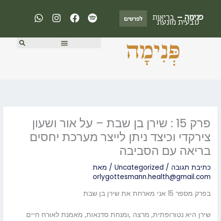
ילוג
W
I
F
S
פנימה –
בריאות
תוכן
לפרטים
h
n
a
p
טבעית מונעת
a
s
c
o
t
t
e
t
s
a
b
i
a
g
o
f
p
r
o
y
p
a
k
m
פרק 15 : שירן בן שבת – על אור ושעון
צירקדי וכיצד ניתן לייצר מערכת יחסים
בריאה עם הסביבה
כתיבת תגובה
/
Uncategorized
/ מאת
orlygottesmann.health@gmail.com
בפרק מספר 15 אני מארחת את שירן בן שבת
שירן היא נטורופתית, מרצה ,ומנחת סדנאות, מאמנת לאורח חיים