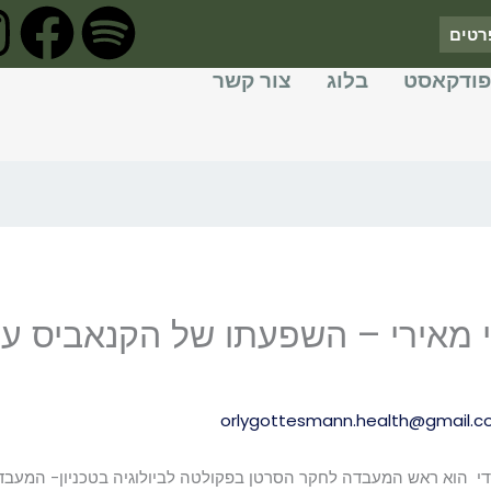
F
S
רטים
a
p
פודקאסט
בלוג
צור קשר
c
o
e
t
b
i
o
f
ור דדי מאירי – השפעתו של הקנאביס 
o
y
k
orlygottesmann.health@gmail.
מאירידדי הוא ראש המעבדה לחקר הסרטן בפקולטה לביולוגיה בטכניון- המע