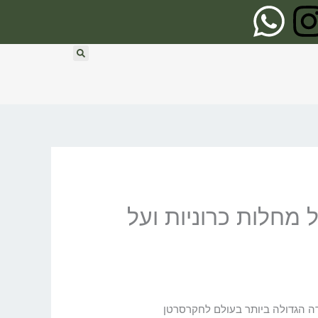
W
I
h
n
a
s
t
t
s
a
a
g
על מחלות כרוניות ועל
p
r
p
a
m
בדה הגדולה ביותר בעולם לחקרסרטן