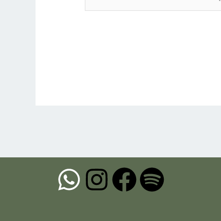
W
I
F
S
h
n
a
p