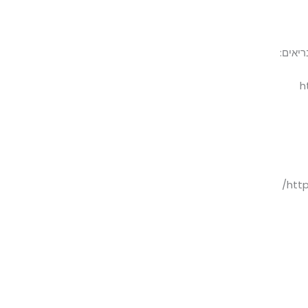
ריאים:
h
htt