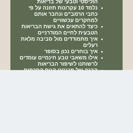
הוליסטי וטבעי של בריאות
נלמד 10 עקרונות תזונה על פי
כתבי הרמב”ם ונחבר אותם
למחקרים עכשוויים
כיצד להתאים את גישת הבריאות
הטבעית לחיים המודרניים
איך מתמודדים מול סביבה מלאת
רעלים
איך בוחרים נכון בסופר
אילו משאבי טבע חינמיים עומדים
לרשותנו לשיפור הבריאות
הבנה של מנגנוני הגוף החכמים
שעומדים לרשותנו אם רק נלמד
להפסיק להפריע להם
קצת על מנגנונים ושיטות לריפוי
עצמי
משך הסדנה כ-60 דקות
להזמנת ההרצאה